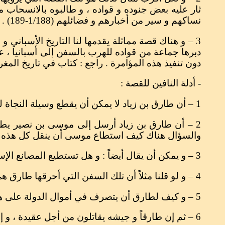
ثار عليه بعض جنوده و قواده ، و طالبوه بالانسحاب م
نساكهم و سير من أخبارهم و فضائلهم (1/188-189) .
دبرها جماعة من قواده للهرب بالسفن إلى أسبانيا ، ع
دون تنفيذ هذه المؤامرة . راجع : كتاب في تاريخ المغرب و
- أدلة النافين للقصة :
1 – أن طارق بن زياد لا يمكن أن يقطع وسيلة النجاة للعودة ، خاصة وأنه في أرض مجهولة ولا يعلم مصيره و لا مصير جنوده .
2 – أن طارق بن زياد أرسل إلى موسى بن نصير يط
والسؤال هناك كيف استطاع موسى أن ينقل كل هذه ال
3 – و يمكن أن يقال أيضاً : و هل تستطيع المصانع الإسلامية أن توفر سفن تنقل خمسة آلاف مقاتل في تلك الفترة الوجيزة ، إن كان طارقاً قد أحرق السفن .
4 – و لو قلنا مثلاً أن تلك السفن التي أحرقها طارق هي مراكب يوليان حاكم سبتة ، فبأي سلطة يقدم طارق على إحراق سفن الرجل ؟
5 – و كيف لطارق أن يتصرف في أموال الدولة على هواه ، بل يجب عليه أن يستأذن الخليفة في هذا الصنيع ، ولا يتصرف بنفسه .
6 – ثم إن طارقاً و جيشه يقاتلون من أجل عقيدة ، و إنهم من ساعة عبورهم جاءوا مجاهدين مستعدين للشهادة ، و طارق متأكد من هذه المعاني .