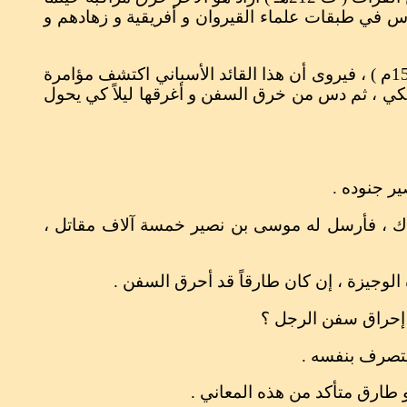
فوس في طبقات علماء القيروان و أفريقية و زهادهم و
3 – و هناك قصة مماثلة يقدمها لنا التاريخ الأسباني و بطلها هو القائد أرنان كورتس الذي فتح المكسيك سنة ( 1519م ) ، فيروى أن هذا القائد الأسباني اكتشف مؤامرة
ريكي ، ثم دس من خرق السفن و أغرقها ليلاً كي يحول
اك ، فأرسل له موسى بن نصير خمسة آلاف مقاتل ،