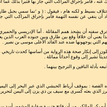
ه ، فأمر بإحراق المراكب التي جاز بها فتبرأ بذلك عما اتهم ب
اف بسيط و لكنه هام ، فيقول : ( و ‘نما سمي بجبل طارق ل
اد أن ينفي عن نفسه التهمة فأمر بإحراق المراكب التي جاز
رق سفنه أن يشحذ همم المقاتلة . أما الإدريسي والحميري 
 هذا يعني أن خلافاً وقع بين طارق وبين جنوده العرب الذي
م التي يوجهونها ضده عند القائد الأعلى موسى بن نصير .
لون إلى إنكار صحة هذه الرواية من أساسها كحدث تاريخي ،
اً تشير إلى وقوع أحداثاً مماثلة .
عه بأدلة النافين و الترجيح بينهما .
 لهذه القصة : بموقف أرياط الحبشي الذي عبر البحر إلى ا
 الذي بعثه كسرى مع سيف بن ذي يزن إلى اليمن لتحريرها 