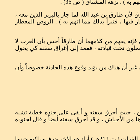
ه ) . نزهة المشتاق ( ص 36) .
أن طارق بن عبد الله لما جاز بالبربر الذين معه ،
 فيها ، فتبرأ بذلك مما اتهم به ) . الروض المعطار
فإنه يفهم من كلامهما أن طارقاً أحس بأن العرب لا
ن يعملون تحت قيادته ، فعمد إلى إغراق سفنه كي يحول
 غير أن هناك من يؤيد وقوع هذه الحادثة خصوصاً وأن
ليمن ، حيث أحرق سفنه و ألقى على جنده خطبة تشبه
من الأحباش ، و قد أحرق سفنه أيضاً و قال لجنوده
2 – و لعل اقرب مثال لذلك هو تلك القصة التي يرويها أبو بكر المالكي من أن فاتح جزيرة صقلية المشهور أسد بن الفرات ( ت 212هـ ) أراد هو الآخر حرق مراكبه حينما