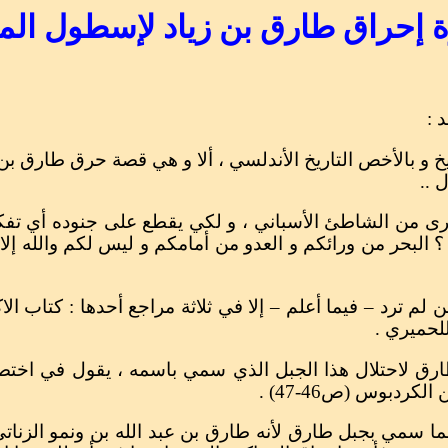
إحراق طارق بن زياد لإسطول ال
 :
 و بالأخص التاريخ الأندلسي ، ألا و هي قصة حرق طارق بن 
 ..
لأخرى من الشاطئ الأسباني ، و لكي يقطع على جنوده أي تفك
؟ البحر من ورائكم و العدو من أمامكم و ليس لكم والله إل
لم ترد – فيما أعلم – إلا في ثلاثة مراجع أحدها : كتاب الا
لحميري .
رق لاحتلال هذا الجبل الذي سمي باسمه ، يقول في اختص
لكردبوس (ص46-47) .
ا سمي بجبل طارق لأنه طارق بن عبد الله بن ونمو الزناتي ،