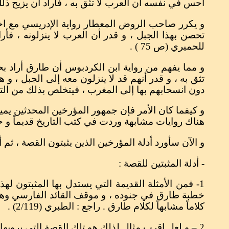
أحس في نفسه أن العرب لا تثق به ، فأراد أن يزيح ذلك عن
و يكرر صاحب الروض المعطار رواية الإدريسي مع اختل
تحصن بهذا الجبل ، و قدر أن العرب لا ينزلونه ، فأر
للحميري (ص 75 ) .
و مما يفهم من رواية ابن الكردبوس أن طارق أراد بح
تثق به ، و قدر أنهم قد لا ينزلون معه إلى الجبل ، و
دون انسحابهم بها إلى المغرب ، فيتخلص بذلك من الته
و كيفما كان الأمر فإن جمهور المؤرخين المحدثين يمي
هناك روايات مشابهة وردت في كتب التاريخ قديماً و حديث
و الآن سأورد أدلة المؤرخين الذين يثبتون القصة ، ثم أتب
- أدلة المثبتين للقصة :
1- فمن الأمثلة القديمة التي يستدل بها المثبتون
خطبة طارق في جنوده ، و موقف القائد الفارسي وهرز
كلاماً مشابهاً لكلام طارق . راجع : الطبري (2/119) .