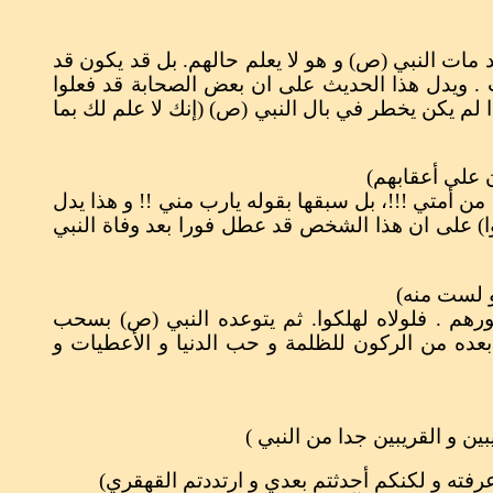
 مات النبي (ص) و هو لا يعلم حالهم. بل قد يكون قد
 . ويدل هذا الحديث على ان بعض الصحابة قد فعلوا
لم يكن يخطر في بال النبي (ص) (إنك لا علم لك بما
متي !!!، بل سبقها بقوله يارب مني ‍‍!! و هذا يدل
وا) على ان هذا الشخص قد عطل فورا بعد وفاة النبي
م . فلولاه لهلكوا. ثم يتوعده النبي (ص) بسحب
بعده من الركون للظلمة و حب الدنيا و الأعطيات و
ين و القريبين جدا من النبي )