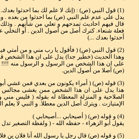
(1) قول النبي (ص) : (إنك لا علم لك بما احدثوا بعدك. إنهم ارتدوا على ادبارهم القهقرى...)
يدل على عدم علم النبي (ص) بما احدثوا من بعده . وه
قال فيهم احاديث تمدحهم و تعلي من شأنهم . وذلك ر
فعلة شنعاء. كترك أصل من أصول الدين . أو التخلي ع
أحدثوا بعدك ...)
(2) قول النبي (ص) ( فأقول يا رب مني و من أمتي فيقال أما شعرت ما عملوا بعدك . و الله مابرحوا بعدك يرجعون على أعقابهم)
وهذا الحديث (خطير جدا) يدل على ان هذا الشخص قريب
على ان هذا الشخص من الرسول و الرسول منه !!!! (أن
(ص) أصلا من أصول الدين.
(3) قوله (ص) ( أمراء يكونون من بعدي فمن غشي أبوابهم فصدقهم في كذبهم و أعانهم على ظلمهم فليس مني و لست منه)
هذا يدل على ان هذا الشخص ممن يغشى مجالس الظل
الصلاحية و المنزلة المعطاة له بقوله ( فليس مني 
الإمتيازت . ويترك أصل الدين معطلا. و النبي لا يعلم ا
(4) و قوله (ص) ( أصيحابي ...أصيحابي )
يقول أبو الزهراء - حفظه الله - ( ولفظة التصغير تدل
(5) و قوله (ص) قال رجل يا رسول الله أنا فلان بن فلان و قال أخوه أنا فلان بن فلان ...قال لهم ( اما النسب فقد عرفته و لكنكم أحدثتم بعدي و ارتددتم القهقري)