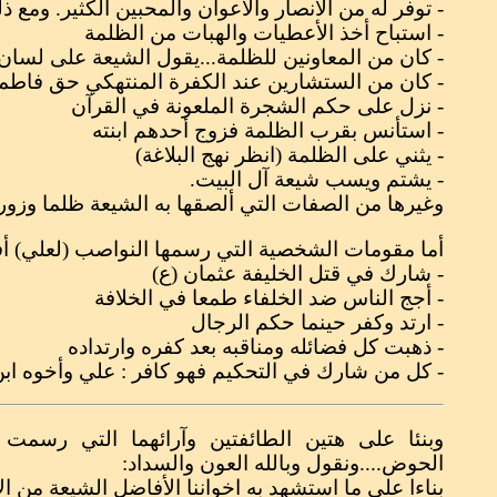
- توفر له من الأنصار والأعوان والمحبين الكثير. وم
- استباح أخذ الأعطيات والهبات من الظلمة
- كان من المعاونين للظلمة...يقول الشيعة على لسان 
- كان من الستشارين عند الكفرة المنتهكي حق فاطمة
- نزل على حكم الشجرة الملعونة في القرآن
- استأنس بقرب الظلمة فزوج أحدهم ابنته
- يثني على الظلمة (انظر نهج البلاغة)
- يشتم ويسب شيعة آل البيت.
وغيرها من الصفات التي ألصقها به الشيعة ظلما وزورا وب
أما مقومات الشخصية التي رسمها النواصب (لعلي) أفترا
- شارك في قتل الخليفة عثمان (ع)
- أجج الناس ضد الخلفاء طمعا في الخلافة
- ارتد وكفر حينما حكم الرجال
- ذهبت كل فضائله ومناقبه بعد كفره وارتداده
- كل من شارك في التحكيم فهو كافر : علي وأخوه ابن
وبنئا على هتين الطائفتين وآرائهما التي رسمت 
الحوض....ونقول وبالله العون والسداد:
بناءا على ما استشهد به اخواننا الأفاضل الشيعة من