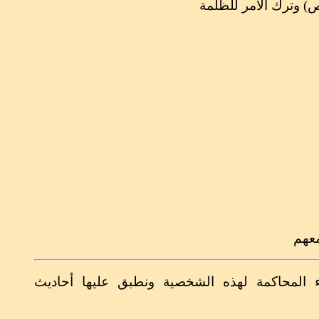
ص) وترك الأمر للظلمة
معهم
دء المحاكمة لهذه الشخصية ونطبق عليها أحاديث