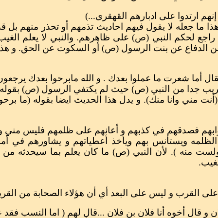
ذا ما جعله لا يقول فيهم احاديث تذمهم أو تحذر منهم بل قد
اجع لحكم النبي (ص) على ظاهرهم. والنبي لا يعلم الغيب
ن الدفاع عن بنت الرسول (ص) أو السكوت عن الحق. و هذا 
 جدا من النبي (ص) حيث لم يكتفي الرسول (ص) بقوله من أ
ت مني وانا منك). و يدل هذا الحديث ايضا بقوله (ما برح
مه ويستأنس بهم ويأخذ أعطياتهم و يشاورهم في أموره
ولست منه ). لأن النبي (ص) ما كان يعلم بما سيحدثه من 
لغيب.
 على القرب و ليس على البعد أي أن هؤلاء الصحابة من القريب