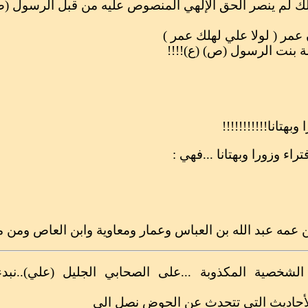
ع ذلك لم ينصر الحق الإلهي المنصوص عليه من قبل الرسول (
عمر ( لولا علي لهلك عمر )
 بنت الرسول (ص) (ع)!!!!
هتانا!!!!!!!!!!!
ء وزورا وبهتانا ...فهي :
 عمه عبد الله بن العباس وعمار ومعاوية وابن العاص ومن 
الشخصية المكذوبة ...على الصحابي الجليل (علي)..نب
 الأحاديث التي تتحدث عن الحوض نصل الى